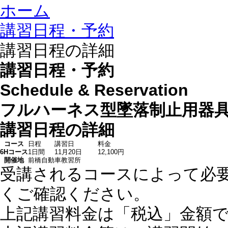
ホーム
講習日程・予約
講習日程の詳細
講習日程・予約
Schedule & Reservation
フルハーネス型墜落制止用器
講習日程の詳細
コース
日程
講習日
料金
6Hコース
1日間
11月20日
12,100円
開催地
前橋自動車教習所
受講されるコースによって必
くご確認ください。
上記講習料金は「税込」金額